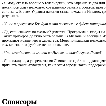
- Я могу сказать вообще о телевидении, что Украина за два или
появилось сразу несколько совершенно разных проектов, прог
свистка… В этом Украина наконец стала похожа на Италию, где,
результаты.
- У нас в программе БолФут в это воскресенье будет материа
- Да, если скажете во сколько? (смеётся! Программа выходит на
Таких примеров должно быть больше. В Милане, и вообще в И
проявляют новые черты характера. Меня приглашали несколько 
тех, кто знает о футболе не по наслышке.
- Что ожидаете от матча во Львове на новой Арене-Львов?
- Я не ожидаю, а уверен, что во Львове нас ждёт неподдающая
признать, такой атмосферы, как в этом городе, такой поддержк
Спонсоры