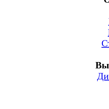
С
Вы
Ди