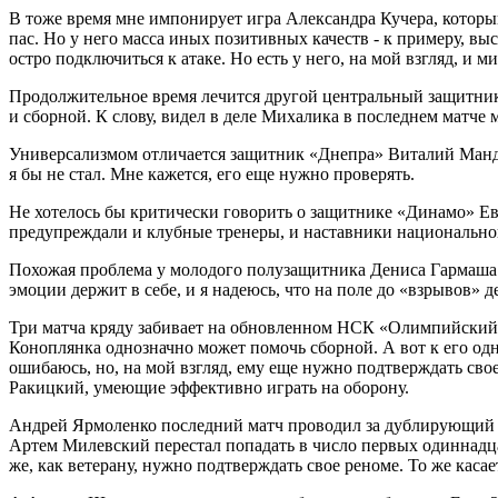
В тоже время мне импонирует игра Александра Кучера, которы
пас. Но у него масса иных позитивных качеств - к примеру, вы
остро подключиться к атаке. Но есть у него, на мой взгляд, и 
Продолжительное время лечится другой центральный защитник 
и сборной. К слову, видел в деле Михалика в последнем матче 
Универсализмом отличается защитник «Днепра» Виталий Мандзю
я бы не стал. Мне кажется, его еще нужно проверять.
Не хотелось бы критически говорить о защитнике «Динамо» Евг
предупреждали и клубные тренеры, и наставники национальной
Похожая проблема у молодого полузащитника Дениса Гармаша. М
эмоции держит в себе, и я надеюсь, что на поле до «взрывов» д
Три матча кряду забивает на обновленном НСК «Олимпийский» 
Коноплянка однозначно может помочь сборной. А вот к его одн
ошибаюсь, но, на мой взгляд, ему еще нужно подтверждать св
Ракицкий, умеющие эффективно играть на оборону.
Андрей Ярмоленко последний матч проводил за дублирующий с
Артем Милевский перестал попадать в число первых одиннадцат
же, как ветерану, нужно подтверждать свое реноме. То же касае