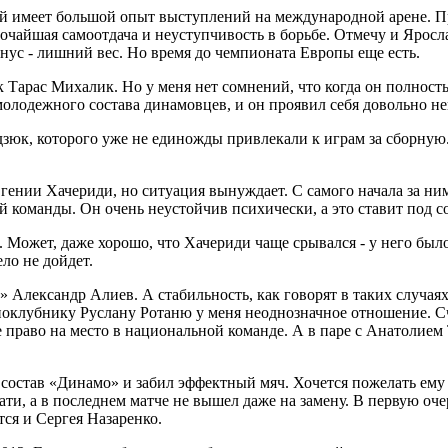
й имеет большой опыт выступлений на международной арене. Пра
сочайшая самоотдача и неуступчивость в борьбе. Отмечу и Яросл
минус - лишний вес. Но время до чемпионата Европы еще есть.
Тарас Михалик. Но у меня нет сомнений, что когда он полност
молодежного состава динамовцев, и он проявил себя довольно не
к, которого уже не единожды привлекали к играм за сборную. 
ении Хачериди, но ситуация вынуждает. С самого начала за ним
 команды. Он очень неустойчив психически, а это ставит под с
ожет, даже хорошо, что Хачериди чаще срывался - у него было 
ело не дойдет.
Александр Алиев. А стабильность, как говорят в таких случаях
оклубнику Руслану Ротаню у меня неоднозначное отношение. Счи
ое право на место в национальной команде. А в паре с Анатоли
остав «Динамо» и забил эффектный мяч. Хочется пожелать ему 
и, а в последнем матче не вышел даже на замену. В первую оче
тся и Сергея Назаренко.