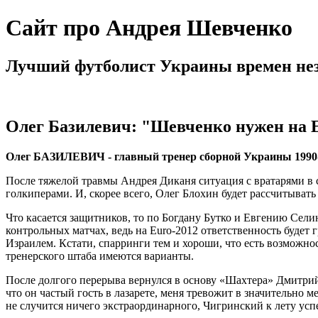
Сайт про Андрея Шевченко
Лучший футболист Украины времен не
Олег Базилевич: "Шевченко нужен на 
Олег БАЗИЛЕВИЧ - главный тренер сборной Украины 1990-
После тяжелой травмы Андрея Диканя ситуация с вратарями в 
голкиперами. И, скорее всего, Олег Блохин будет рассчитывать
Что касается защитников, то по Богдану Бутко и Евгению Сели
контрольных матчах, ведь на Euro-2012 ответственность будет
Израилем. Кстати, спарринги тем и хороши, что есть возможно
тренерского штаба имеются варианты.
После долгого перерыва вернулся в основу «Шахтера» Дмитрий
что он частый гость в лазарете, меня тревожит в значительно м
не случится ничего экстраординарного, Чигринский к лету успе