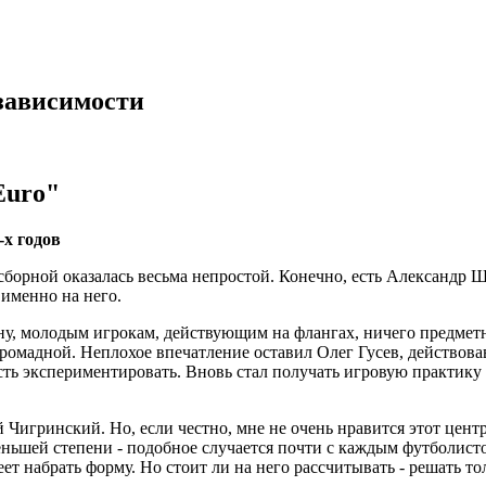
зависимости
Euro"
х годов
сборной оказалась весьма непростой. Конечно, есть Александр
 именно на него.
ну, молодым игрокам, действующим на флангах, ничего предметно
 громадной. Неплохое впечатление оставил Олег Гусев, действов
сть экспериментировать. Вновь стал получать игровую практику
 Чигринский. Но, если честно, мне не очень нравится этот цен
еньшей степени - подобное случается почти с каждым футболистом
ет набрать форму. Но стоит ли на него рассчитывать - решать то