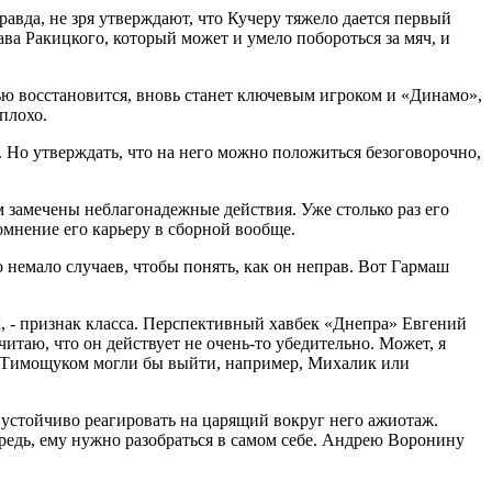
вда, не зря утверждают, что Кучеру тяжело дается первый
ава Ракицкого, который может и умело побороться за мяч, и
ью восстановится, вновь станет ключевым игроком и «Динамо»,
плохо.
Но утверждать, что на него можно положиться безоговорочно,
 замечены неблагонадежные действия. Уже столько раз его
омнение его карьеру в сборной вообще.
немало случаев, чтобы понять, как он неправ. Вот Гармаш
, - признак класса. Перспективный хавбек «Днепра» Евгений
таю, что он действует не очень-то убедительно. Может, я
ем Тимощуком могли бы выйти, например, Михалик или
устойчиво реагировать на царящий вокруг него ажиотаж.
редь, ему нужно разобраться в самом себе. Андрею Воронину