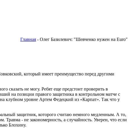
Главная
- Олег Базилевич: "Шевченко нужен на Euro"
 Шовковский, который имеет преимущество перед другими
го сказать не могу. Ребят еще предстоит проверить в
авший на позиции правого защитника в контрольном матче с
 на клубном уровне Артем Федецкий из «Карпат». Так что у
тральный защитник, которого считаю немного медленным. А то,
. Травма - не закономерность, а случайность. Уверен, что если
лько Блохину.