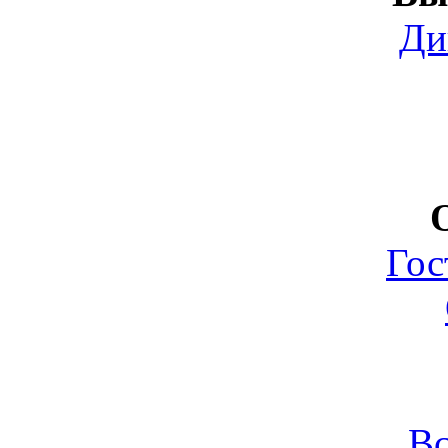
Ди
Гос
Вс