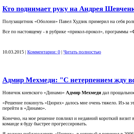
Кто поднимает руку на Андрея Шевченк
Полузащитник «Оболони» Павел Худзик примерил на себя роль
Все по настоящему - в рубрике «прикол-прокол», программы 
10.03.2015 |
Комментарии: 0
|
Читать полностью
Адмир Мехмеди: "С нетерпением жду в
Новичок киевского «Динамо»
Адмир Мехмеди
дал прощально
«Решение покинуть «Цюрих» далось мне очень тяжело. Из-за эт
перейти в «Динамо».
Конечно, на мое решение повлиял и недавний короткий визит в 
команде я буду быстрее прогрессировать.
Я должен поблагодарить «Цюрих», в который я перешел в 2006 г