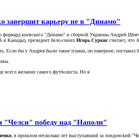
о завершит карьеру не в "Динамо"
о форвард киевского "Динамо" и сборной Украины Андрей Шевч
 и Канады), президент бело-синих
Игорь Суркис
считает, что 
ь. Если бы у Андрея были такие планы, он наверное, поставил б
тивы.
е всего желание самого футболиста. Но я
и "Челси" победу над "Наполи"
ченко
, в прошлом несколько лет выступавший за лондонский "Че