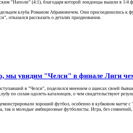
ким "Наполи" (4:1), благодаря которой лондонцы вышли в 1/4 фи
ладельцем клуба Романом Абрамовичем. Они присоединились к ф
и", отказался рассказать о деталях празднования.
о, мы увидим "Челси" в финале Лиги ч
выступавший в "Челси", поделился мнением о шансах своей бы
лубу по силам одолеть каталонцев, о чем свидетельствуют резул
демонстрировали хороший футбол, особенно в кубковом матче с "
ба, так и молодые амбициозные футболисты. Игра, без сомнений,