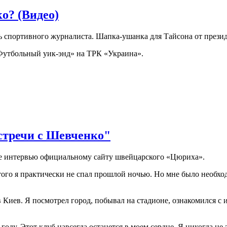
о? (Видео)
 спортивного журналиста. Шапка-ушанка для Тайсона от презид
«Футбольный уик-энд» на ТРК «Украина».
стречи с Шевченко"
е интервью официальному сайту швейцарского «Цюриха».
ого я практически не спал прошлой ночью. Но мне было необход
Киев. Я посмотрел город, побывал на стадионе, ознакомился с и
оду. Этот клуб навсегда останется в моем сердце. Я никогда не 