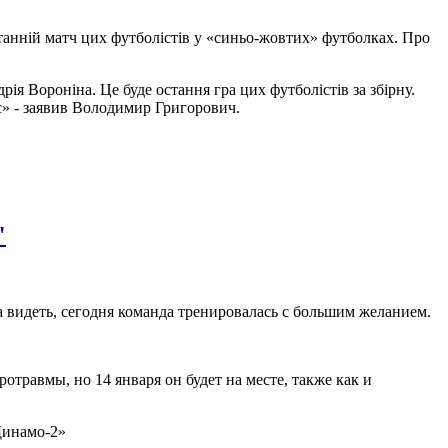
останній матч цих футболістів у «синьо-жовтих» футболках. Про
я Вороніна. Це буде остання гра цих футболістів за збірну.
є» - заявив Володимир Григорович.
"
 видеть, сегодня команда тренировалась с большим желанием.
равмы, но 14 января он будет на месте, также как и
Динамо-2»