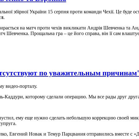
альної збірної України 15 серпня проти команди Чехії. Це буде 
ул
.
ирається на матч проти чехів викликати Андрія Шевченка та Андрі
тч Шевченка. Прощальна гра – це його справа, він її сам влашту
тсутствуют по уважительным причинам
у видео-порталу.
ь-Каддури, которому сделали операцию. Мы все рады друг друга
стил, ему еще нужно сделать небольшую коррекцию своей микрот
супруга.
лко, Евгений Новак и Темур Парцвания отправились вместе с «