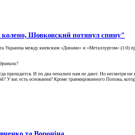
 колено, Шовковский потянул спину"
ата Украины между киевским «Динамо» и «Металлургом» (1:0) п
здравили?
огда приходится. И по два пенальти нам не дают. Но несмотря ни 
дой? У вас есть основания? Кроме травмированного Попова, кото
вченко та Вороніна