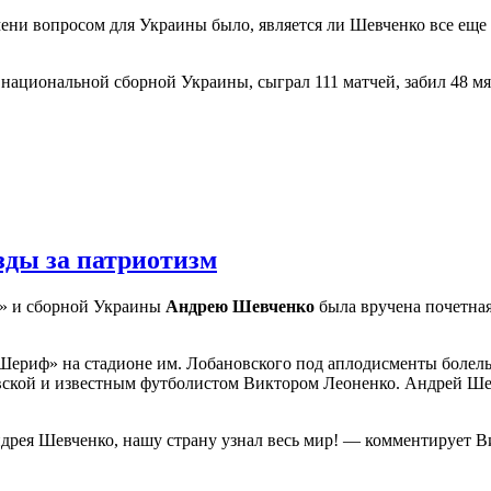
мени вопросом для Украины было, является ли Шевченко все еще и
национальной сборной Украины, сыграл 111 матчей, забил 48 мя
зды за патриотизм
о» и сборной Украины
Андрею Шевченко
была вручена почетная
«Шериф» на стадионе им. Лобановского под аплодисменты боле
ской и известным футболистом Виктором Леоненко. Андрей Шев
дрея Шевченко, нашу страну узнал весь мир! — комментирует В