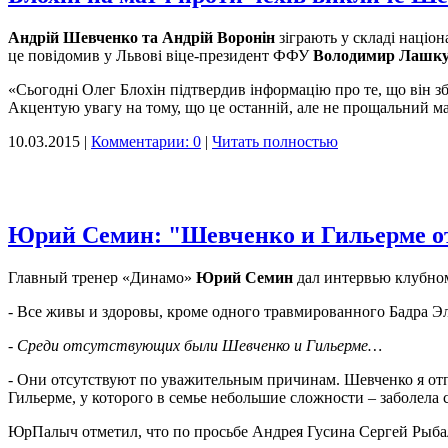
Андрій Шевченко та Андрій Воронін
зіграють у складі націон
це повідомив у Львові віце-президент ФФУ
Володимир Лашк
«Сьогодні Олег Блохін підтвердив інформацію про те, що він зб
Акцентую увагу на тому, що це останній, але не прощальний ма
10.03.2015 |
Комментарии: 0
|
Читать полностью
Юрий Семин: "Шевченко и Гильерме о
Главный тренер «Динамо»
Юрий Семин
дал интервью клубном
- Все живы и здоровы, кроме одного травмированного Бадра Эл
- Среди отсутствующих были Шевченко и Гильерме…
- Они отсутствуют по уважительным причинам. Шевченко я отпу
Гильерме, у которого в семье небольшие сложности – заболела 
ЮрПалыч отметил, что по просьбе Андрея Гусина Сергей Рыба